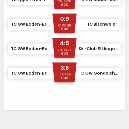
25.05.25
9:30
0:9
TC GW Baden-Baden 1
TC Bischweier 1
01.06.25
9:30
4:5
TC GW Baden-Baden 1
Ski-Club Ettlingen 2
29.06.25
9:30
3:6
TC GW Baden-Baden 1
TC GW Gondelsheim 1
13.07.25
9:30