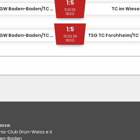
1:5
TSG TC GW Baden-Baden/TC BW Baden-Baden 1
TC im Wiese
11.01.25
18:00
1:5
TSG TC GW Baden-Baden/TC BW Baden-Baden 1
01.02.25
18:00
esse:
nis-Club Grün-Weiss e.V.
en-Baden