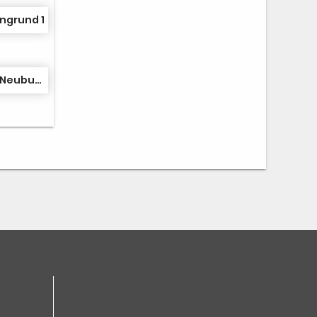
ngrund 1
TSG TC Forchheim/TC Neuburgweier 1