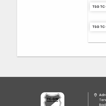
Adr
Ten
Bad