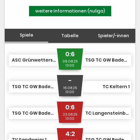
weitere Informationen (nuliga)
Spiele
Tabelle
Spieler/-innen
0:6
ASC Grünwettersbach 1
TSG TC GW Baden-Baden/TC BW Baden-Baden 1
09.08.25
13:00
-
TSG TC GW Baden-Baden/TC BW Baden-Baden 1
TC Keltern 1
16.08.25
13:00
0:6
TSG TC GW Baden-Baden/TC BW Baden-Baden 1
TC Langensteinbach 1
23.08.25
13:00
4:2
TV Sandweier 1
TSG TC GW Baden-Baden/TC BW Baden-Baden 1