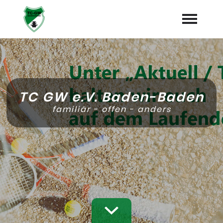
Startseite
Mitglied werden
TC GW e.V. Baden-Baden
Aktuell / Termine
expand_more
familiär - offen - anders
Verein
expand_more
Sport
expand_more
Sponsoren
Galerie
Platzbuchung