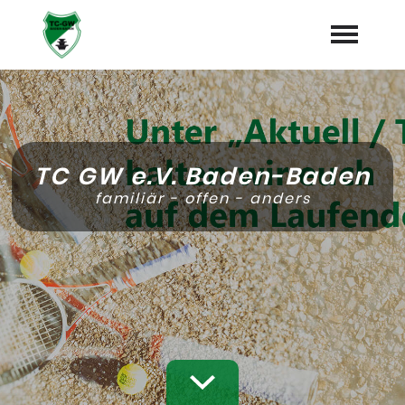
Startseite
Mitglied werden
TC GW e.V. Baden-Baden
Aktuell / Termine
expand_more
familiär - offen - anders
Verein
expand_more
Sport
expand_more
Sponsoren
Galerie
Platzbuchung